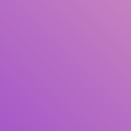
Judul
Pengarang
Subjek
ISBN/ISSN
Tipe Koleksi
Lokasi
GMD