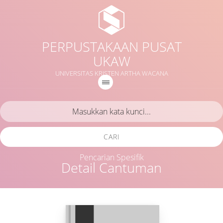
PERPUSTAKAAN PUSAT
UKAW
UNIVERSITAS KRISTEN ARTHA WACANA
CARI
Pencarian Spesifik
Detail Cantuman