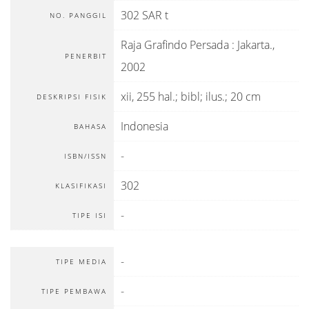
302 SAR t
NO. PANGGIL
Raja Grafindo Persada
:
Jakarta
.,
PENERBIT
2002
xii, 255 hal.; bibl; ilus.; 20 cm
DESKRIPSI FISIK
Indonesia
BAHASA
-
ISBN/ISSN
302
KLASIFIKASI
-
TIPE ISI
-
TIPE MEDIA
-
TIPE PEMBAWA