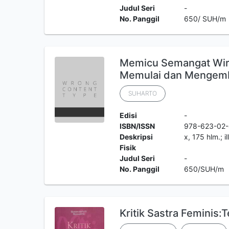
Judul Seri
-
No. Panggil
650/ SUH/m
Memicu Semangat Wira
Memulai dan Mengemb
SUHARTO
Edisi
-
ISBN/ISSN
978-623-02
Deskripsi
x, 175 hlm.; i
Fisik
Judul Seri
-
No. Panggil
650/SUH/m
Kritik Sastra Feminis: