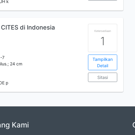
SUH k
CITES di Indonesia
Ketersediaan
1
-7
Tampilkan
 ilus.; 24 cm
Detail
Sitasi
OE p
ang Kami