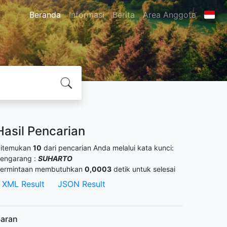
Beranda
Informasi
Berita
Area Anggota
Hasil Pencarian
itemukan
10
dari pencarian Anda melalui kata kunci:
engarang :
SUHARTO
ermintaan membutuhkan
0,0003
detik untuk selesai
XML Result
JSON Result
aran