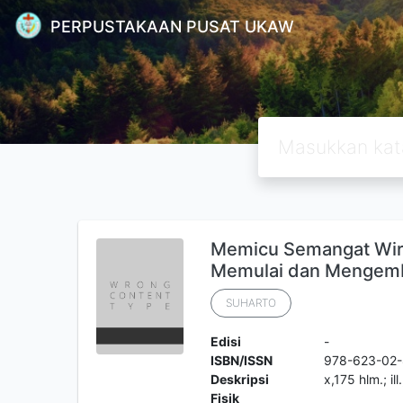
PERPUSTAKAAN PUSAT UKAW
Memicu Semangat Wira
Memulai dan Mengemb
SUHARTO
Edisi
-
ISBN/ISSN
978-623-02
Deskripsi
x,175 hlm.; il
Fisik