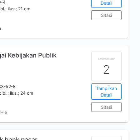
9-4
Detail
bl.; ilus.; 21 cm
Sitasi
a
ai Kebijakan Publik
Ketersediaan
2
33-52-8
Tampilkan
bibl.; ilus.; 24 cm
Detail
Sitasi
UH k
 bank pasar