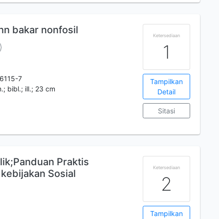
hn bakar nonfosil
Ketersediaan
1
6115-7
Tampilkan
; bibl.; ill.; 23 cm
Detail
Sitasi
lik;Panduan Praktis
Ketersediaan
kebijakan Sosial
2
Tampilkan