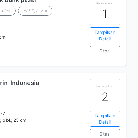
Ketersediaan
1
suf M.
HAFID, Anwar
Tampilkan
 cm
Detail
Sitasi
m
in-Indonesia
Ketersediaan
2
7-7
Tampilkan
.; bibl.; 23 cm
Detail
Sitasi