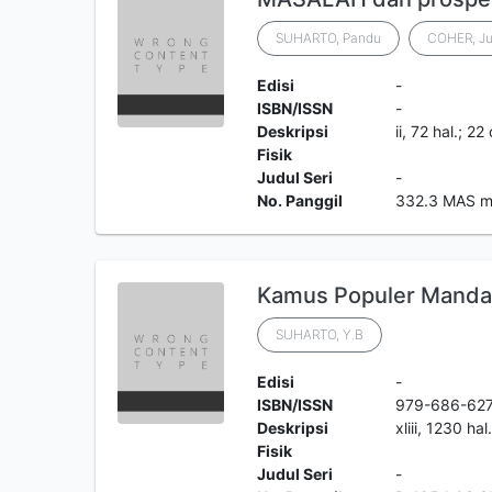
SUHARTO, Pandu
COHER, Ju
Edisi
-
ISBN/ISSN
-
Deskripsi
ii, 72 hal.; 22
Fisik
Judul Seri
-
No. Panggil
332.3 MAS 
Kamus Populer Mandar
SUHARTO, Y.B
Edisi
-
ISBN/ISSN
979-686-62
Deskripsi
xliii, 1230 hal
Fisik
Judul Seri
-