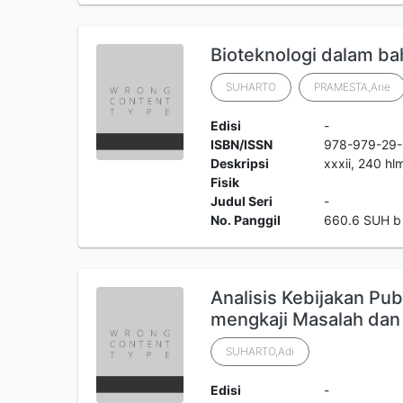
Bioteknologi dalam ba
SUHARTO
PRAMESTA,Arie
Edisi
-
ISBN/ISSN
978-979-29-
Deskripsi
xxxii, 240 hlm.
Fisik
Judul Seri
-
No. Panggil
660.6 SUH b
Analisis Kebijakan Pub
mengkaji Masalah dan 
SUHARTO,Adi
Edisi
-