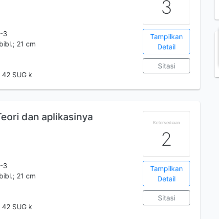
3
-3
Tampilkan
bibl.; 21 cm
Detail
Sitasi
 42 SUG k
Teori dan aplikasinya
Ketersediaan
2
-3
Tampilkan
bibl.; 21 cm
Detail
Sitasi
 42 SUG k