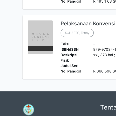
No. Panggil
R 495.1 03 
Pelaksanaan Konvensi 
SUHARTO, Tonny
Edisi
-
ISBN/ISSN
979-97034-1
Deskripsi
xxi, 373 hal.;
Fisik
Judul Seri
-
No. Panggil
R 060.598 S
Tent