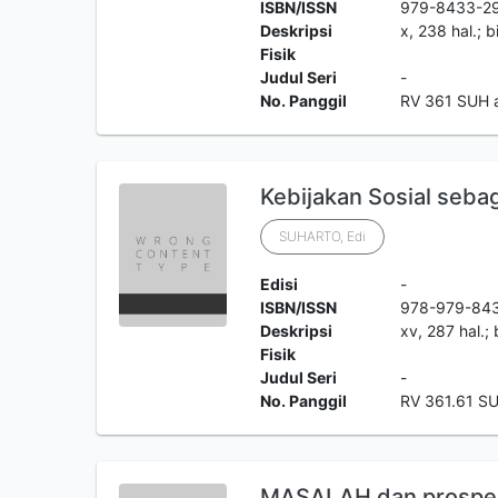
ISBN/ISSN
979-8433-2
Deskripsi
x, 238 hal.; bi
Fisik
Judul Seri
-
No. Panggil
RV 361 SUH 
Kebijakan Sosial sebag
SUHARTO, Edi
Edisi
-
ISBN/ISSN
978-979-84
Deskripsi
xv, 287 hal.; 
Fisik
Judul Seri
-
No. Panggil
RV 361.61 S
MASALAH dan prospek