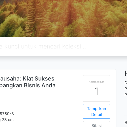
usaha: Kiat Sukses
Ketersediaan
D
angkan Bisnis Anda
1
P
P
Tampilkan
-8789-3
Detail
l.; 23 cm
S
Sitasi