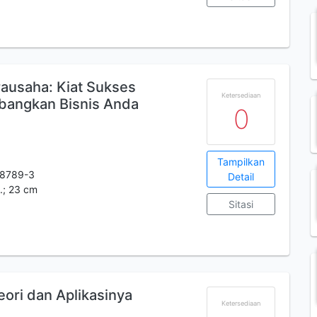
usaha: Kiat Sukses
Ketersediaan
angkan Bisnis Anda
0
Tampilkan
-8789-3
Detail
ll.; 23 cm
Sitasi
Teori dan Aplikasinya
Ketersediaan