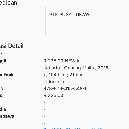
ediaan
PTK PUSAT UKAW
si Detail
ri
-
gil
R 225.03 NEW k
t
Jakarta
:
Gunung Mulia
.,
2016
i Fisik
x, 194 hlm.; 21 cm
Indonesia
SN
978-979-415-548-6
si
R 225.03
-
dia
-
embawa
-
-