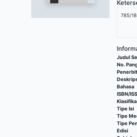
Keters
785/18
Informa
Judul Se
No. Pang
Penerbi
Deskrips
Bahasa
ISBN/IS
Klasifika
Tipe Isi
Tipe Me
Tipe P
Edisi