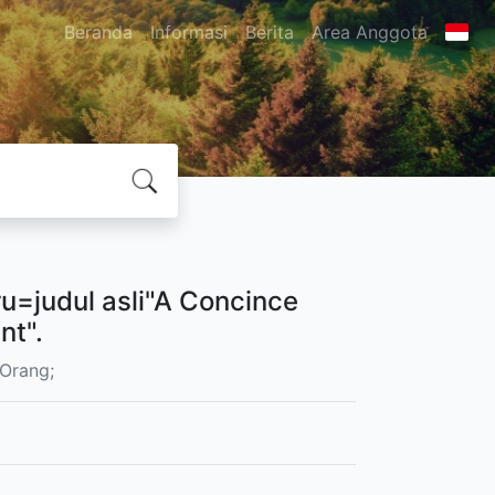
Beranda
Informasi
Berita
Area Anggota
u=judul asli"A Concince
nt".
Orang;