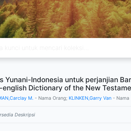
 Yunani-Indonesia untuk perjanjian Bar
-english Dictionary of the New Testame
AN,Carclay M.
- Nama Orang;
KLINKEN,Garry Van
- Nama 
rsedia Deskripsi