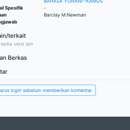
BAHASA YUNANI--KAMUS
il Spesifik
-
aan
Barclay M.Newman
ngjawab
ain/terkait
sedia versi lain
an Berkas
tar
harus
login
sebelum memberikan komentar