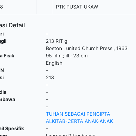
98
PTK PUSAT UKAW
si Detail
ri
-
gil
213 RIT g
t
Boston
:
united Church Press
.,
1963
i Fisik
95 hlm.; ill.; 23 cm
English
SN
-
si
213
-
dia
-
embawa
-
-
TUHAN SEBAGAI PENCIPTA
ALKITAB-CERTA ANAK-ANAK
il Spesifik
-
aan
Laurence Rittenhouse