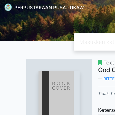
PERPUSTAKAAN PUSAT UKAW
Text
God 
RITT
Tidak Te
Keters