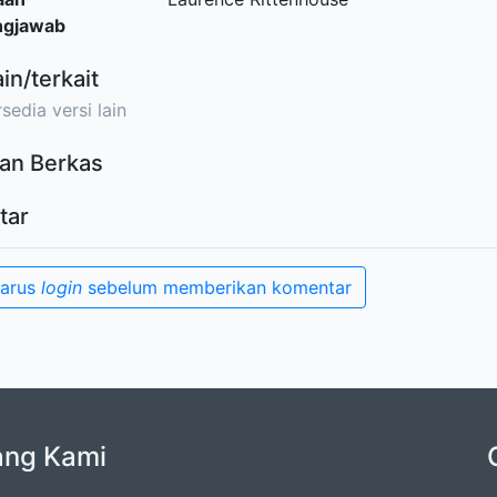
ngjawab
ain/terkait
sedia versi lain
an Berkas
tar
harus
login
sebelum memberikan komentar
ang Kami