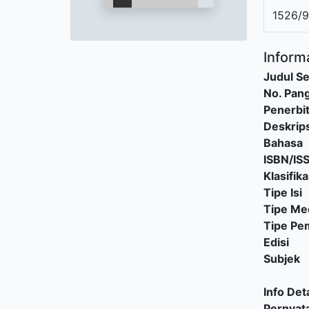
1526/
Informa
Judul Se
No. Pang
Penerbi
Deskrips
Bahasa
ISBN/IS
Klasifika
Tipe Isi
Tipe Me
Tipe P
Edisi
Subjek
Info Deta
Pernyat