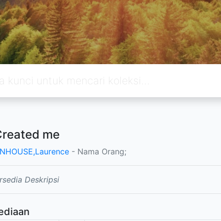
Created me
ENHOUSE,Laurence
- Nama Orang;
rsedia Deskripsi
ediaan