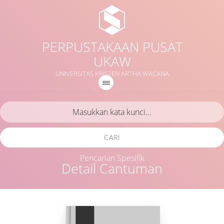
PERPUSTAKAAN PUSAT
UKAW
UNIVERSITAS KRISTEN ARTHA WACANA
CARI
Pencarian Spesifik
Detail Cantuman