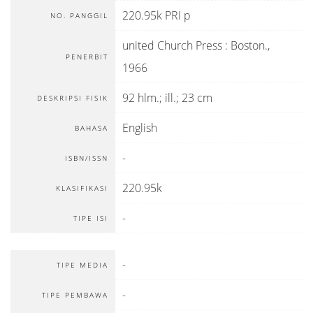
220.95k PRI p
NO. PANGGIL
united Church Press
:
Boston
.,
PENERBIT
1966
92 hlm.; ill.; 23 cm
DESKRIPSI FISIK
English
BAHASA
-
ISBN/ISSN
220.95k
KLASIFIKASI
-
TIPE ISI
-
TIPE MEDIA
-
TIPE PEMBAWA