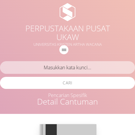
PERPUSTAKAAN PUSAT
UKAW
UNIVERSITAS KRISTEN ARTHA WACANA
CARI
Pencarian Spesifik
Detail Cantuman