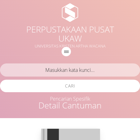
PERPUSTAKAAN PUSAT
UKAW
UNIVERSITAS KRISTEN ARTHA WACANA
CARI
Pencarian Spesifik
Detail Cantuman