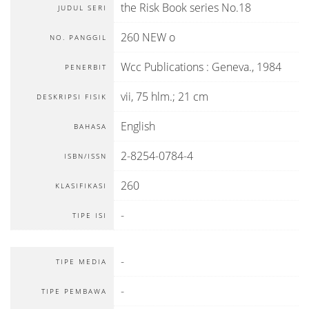
the Risk Book series No.18
JUDUL SERI
260 NEW o
NO. PANGGIL
Wcc Publications
:
Geneva
.,
1984
PENERBIT
vii, 75 hlm.; 21 cm
DESKRIPSI FISIK
English
BAHASA
2-8254-0784-4
ISBN/ISSN
260
KLASIFIKASI
-
TIPE ISI
-
TIPE MEDIA
-
TIPE PEMBAWA