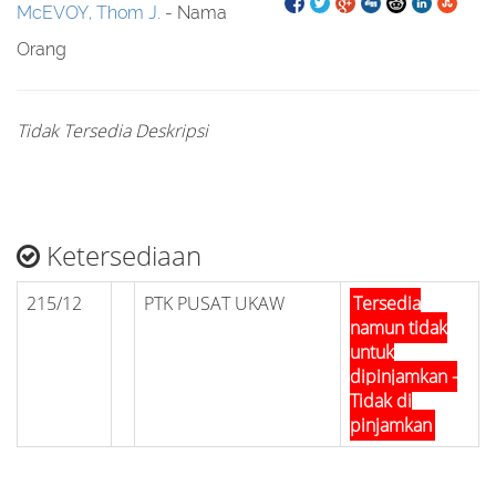
McEVOY, Thom J.
- Nama
Orang
Tidak Tersedia Deskripsi
Ketersediaan
215/12
PTK PUSAT UKAW
Tersedia
namun tidak
untuk
dipinjamkan -
Tidak di
pinjamkan