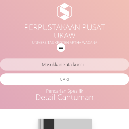
PERPUSTAKAAN PUSAT
UKAW
UNIVERSITAS KRISTEN ARTHA WACANA
CARI
Pencarian Spesifik
Detail Cantuman