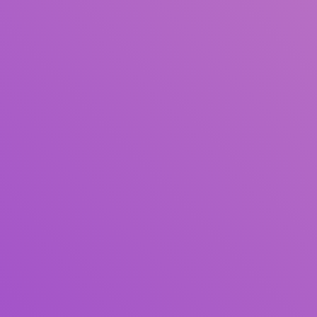
Pengarang
Subjek
ISBN/ISSN
Tipe Koleksi
Lokasi
GMD
Cari