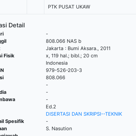
PTK PUSAT UKAW
si Detail
ri
-
gil
808.066 NAS b
t
Jakarta
:
Bumi Aksara
.,
2011
i Fisik
x, 119 hal.; bibl.; 20 cm
Indonesia
SN
979-526-203-3
si
808.066
-
dia
-
embawa
-
Ed.2
DISERTASI DAN SKRIPSI--TEKNIK
il Spesifik
-
aan
S. Nasution
ngjawab