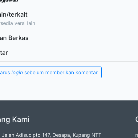
ain/terkait
sedia versi lain
an Berkas
tar
harus
login
sebelum memberikan komentar
ang Kami
: Jalan Adisucipto 147, Oesapa, Kupang NTT
m