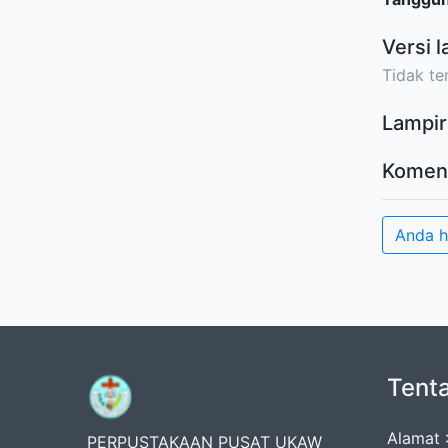
Versi l
Tidak ter
Lampir
Komen
Anda 
Tent
Alamat 
PERPUSTAKAAN PUSAT UKAW