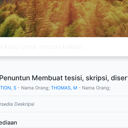
Penuntun Membuat tesisi, skripsi, dise
TION, S
- Nama Orang;
THOMAS, M
- Nama Orang;
rsedia Deskripsi
ediaan