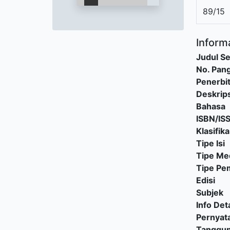
89/15
Informa
Judul Se
No. Pang
Penerbi
Deskrips
Bahasa
ISBN/IS
Klasifika
Tipe Isi
Tipe Me
Tipe P
Edisi
Subjek
Info Deta
Pernyat
Tanggu