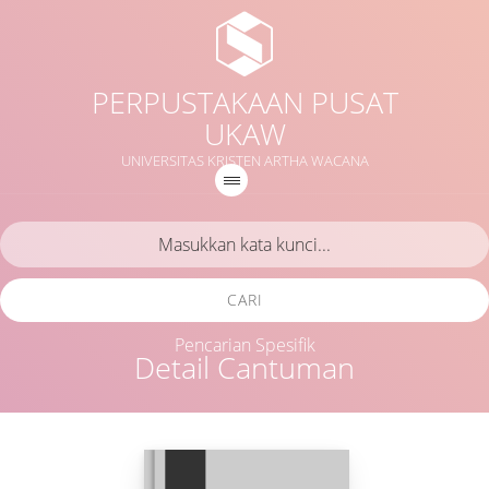
PERPUSTAKAAN PUSAT
UKAW
UNIVERSITAS KRISTEN ARTHA WACANA
CARI
Pencarian Spesifik
Detail Cantuman