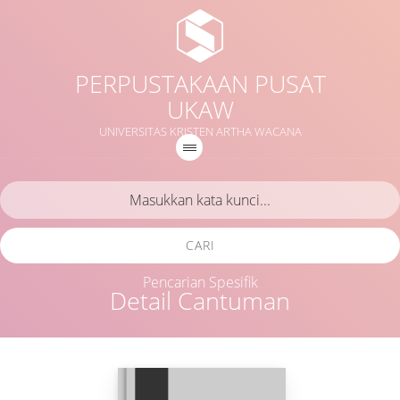
PERPUSTAKAAN PUSAT
UKAW
UNIVERSITAS KRISTEN ARTHA WACANA
CARI
Pencarian Spesifik
Detail Cantuman