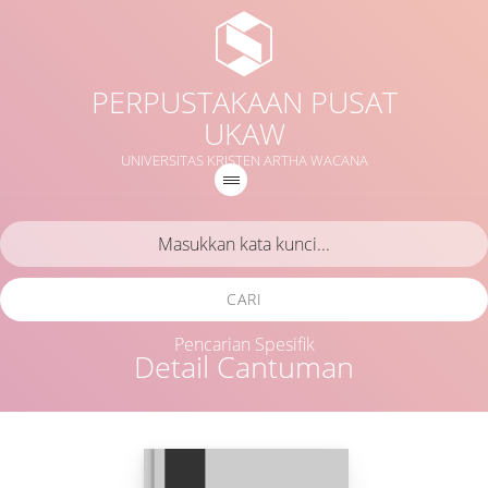
PERPUSTAKAAN PUSAT
UKAW
UNIVERSITAS KRISTEN ARTHA WACANA
CARI
Pencarian Spesifik
Detail Cantuman