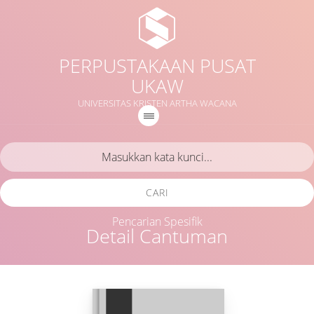
PERPUSTAKAAN PUSAT
UKAW
UNIVERSITAS KRISTEN ARTHA WACANA
CARI
Pencarian Spesifik
Detail Cantuman