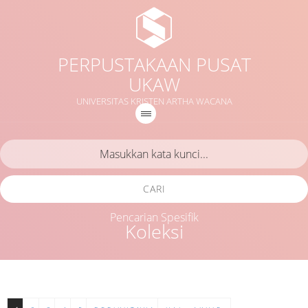
PERPUSTAKAAN PUSAT
UKAW
UNIVERSITAS KRISTEN ARTHA WACANA
CARI
Pencarian Spesifik
Koleksi