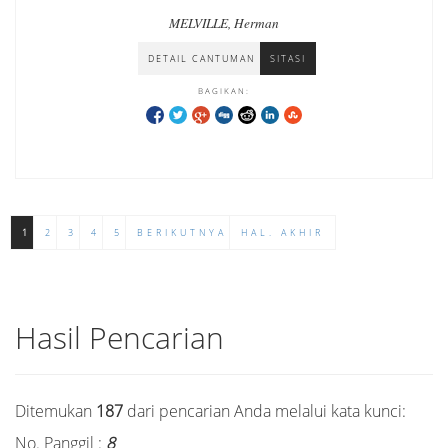
MELVILLE, Herman
DETAIL CANTUMAN
SITASI
BAGIKAN:
1
2
3
4
5
BERIKUTNYA
HAL. AKHIR
Hasil Pencarian
Ditemukan
187
dari pencarian Anda melalui kata kunci:
No. Panggil :
8