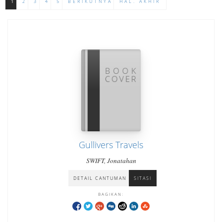
1
2
3
4
5
BERIKUTNYA
HAL. AKHIR
Gullivers Travels
SWIFT, Jonatahan
DETAIL CANTUMAN
SITASI
BAGIKAN: