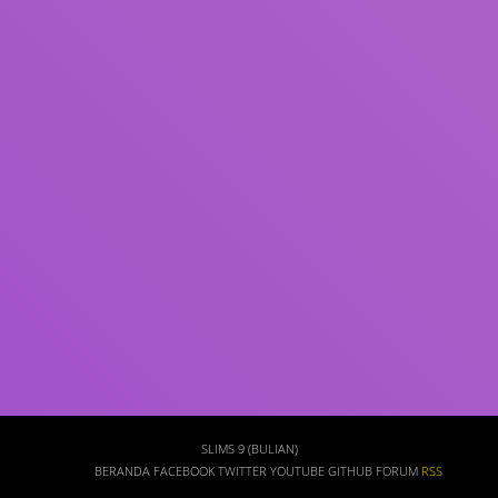
Subjek
ISBN/ISSN
Tipe Koleksi
Lokasi
GMD
Cari
SLIMS 9 (BULIAN)
BERANDA
FACEBOOK
TWITTER
YOUTUBE
GITHUB
FORUM
RSS