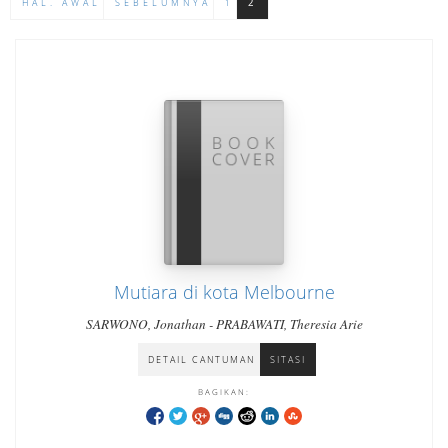
HAL. AWAL
SEBELUMNYA
1
2
Mutiara di kota Melbourne
SARWONO, Jonathan - PRABAWATI, Theresia Arie
DETAIL CANTUMAN
SITASI
BAGIKAN: