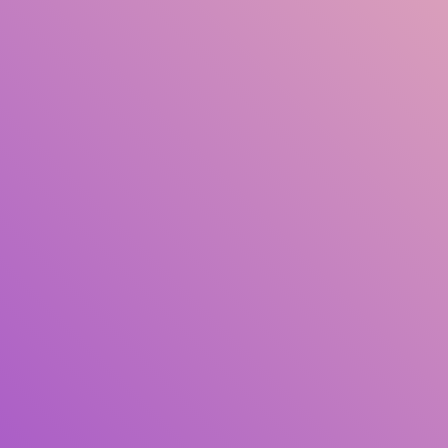
Judul
Pengarang
Subjek
ISBN/ISSN
Tipe Koleksi
Lokasi
GMD